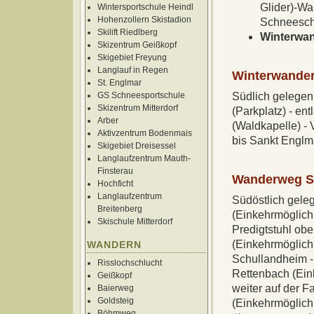
Glider)-W
Wintersportschule Heindl
Hohenzollern Skistadion
Schneesc
Skilift Riedlberg
Winterwa
Skizentrum Geißkopf
Skigebiet Freyung
Langlauf in Regen
Winterwander
St. Englmar
GS Schneesportschule
Südlich gelegen
Skizentrum Mitterdorf
(Parkplatz) - e
Arber
(Waldkapelle) - 
Aktivzentrum Bodenmais
bis Sankt Englm
Skigebiet Dreisessel
Langlaufzentrum Mauth-
Finsterau
Wanderweg San
Hochficht
Langlaufzentrum
Südöstlich gele
Breitenberg
(Einkehrmöglichk
Skischule Mitterdorf
Predigtstuhl ob
(Einkehrmöglich
WANDERN
Schullandheim -
Risslochschlucht
Rettenbach (Ein
Geißkopf
weiter auf der F
Baierweg
Goldsteig
(Einkehrmöglichk
Böhmweg