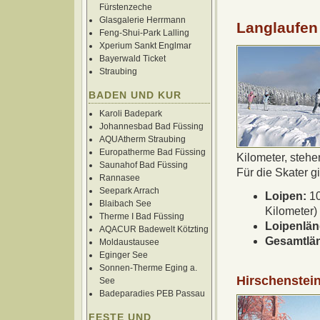
Fürstenzeche
Glasgalerie Herrmann
Langlaufen
Feng-Shui-Park Lalling
Xperium Sankt Englmar
Bayerwald Ticket
Straubing
BADEN UND KUR
Karoli Badepark
Johannesbad Bad Füssing
AQUAtherm Straubing
Europatherme Bad Füssing
Kilometer, stehe
Saunahof Bad Füssing
Für die Skater g
Rannasee
Seepark Arrach
Loipen:
10
Blaibach See
Kilometer)
Therme I Bad Füssing
Loipenlän
AQACUR Badewelt Kötzting
Gesamtlä
Moldaustausee
Eginger See
Sonnen-Therme Eging a.
Hirschenstein
See
Badeparadies PEB Passau
FESTE UND