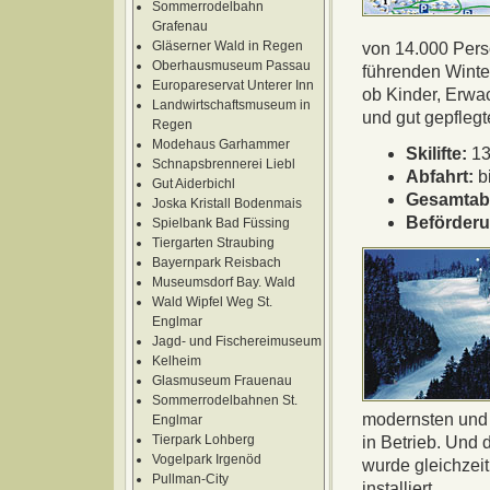
Sommerrodelbahn
Grafenau
Gläserner Wald in Regen
von 14.000 Pers
Oberhausmuseum Passau
führenden Winte
Europareservat Unterer Inn
ob Kinder, Erwac
Landwirtschaftsmuseum in
und gut gepflegt
Regen
Modehaus Garhammer
Skilifte:
13
Schnapsbrennerei Liebl
Abfahrt:
b
Gut Aiderbichl
Gesamtabf
Joska Kristall Bodenmais
Beförderu
Spielbank Bad Füssing
Tiergarten Straubing
Bayernpark Reisbach
Museumsdorf Bay. Wald
Wald Wipfel Weg St.
Englmar
Jagd- und Fischereimuseum
Kelheim
Glasmuseum Frauenau
Sommerrodelbahnen St.
modernsten und 
Englmar
Tierpark Lohberg
in Betrieb. Und 
Vogelpark Irgenöd
wurde gleichzeit
Pullman-City
installiert.