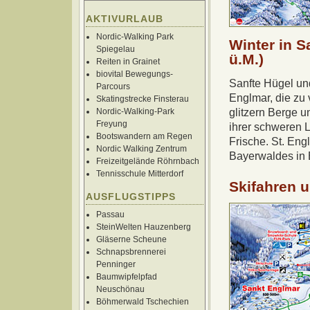
AKTIVURLAUB
Nordic-Walking Park
Winter in 
Spiegelau
ü.M.)
Reiten in Grainet
biovital Bewegungs-
Sanfte Hügel un
Parcours
Englmar, die zu v
Skatingstrecke Finsterau
glitzern Berge 
Nordic-Walking-Park
Freyung
ihrer schweren La
Bootswandern am Regen
Frische. St. Eng
Nordic Walking Zentrum
Bayerwaldes in 
Freizeitgelände Röhrnbach
Tennisschule Mitterdorf
Skifahren 
AUSFLUGSTIPPS
Passau
SteinWelten Hauzenberg
Gläserne Scheune
Schnapsbrennerei
Penninger
Baumwipfelpfad
Neuschönau
Böhmerwald Tschechien