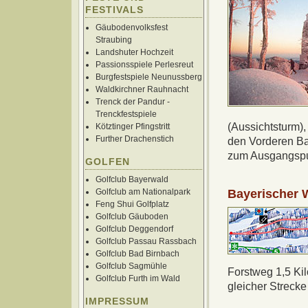
FESTIVALS
Gäubodenvolksfest
Straubing
Landshuter Hochzeit
Passionsspiele Perlesreut
Burgfestspiele Neunussberg
Waldkirchner Rauhnacht
Trenck der Pandur -
Trenckfestspiele
(Aussichtsturm),
Kötztinger Pfingstritt
Further Drachenstich
den Vorderen Ba
zum Ausgangspu
GOLFEN
Golfclub Bayerwald
Bayerischer W
Golfclub am Nationalpark
Feng Shui Golfplatz
Golfclub Gäuboden
Golfclub Deggendorf
Golfclub Passau Rassbach
Golfclub Bad Birnbach
Golfclub Sagmühle
Forstweg 1,5 Kil
Golfclub Furth im Wald
gleicher Streck
IMPRESSUM