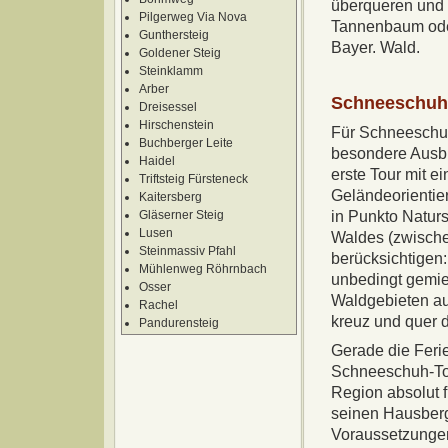
überqueren und 
Pilgerweg Via Nova
Tannenbaum oder
Gunthersteig
Bayer. Wald.
Goldener Steig
Steinklamm
Arber
Schneeschuh
Dreisessel
Hirschenstein
Für Schneeschuh
Buchberger Leite
besondere Ausbil
Haidel
erste Tour mit 
Triftsteig Fürsteneck
Geländeorientier
Kaitersberg
Gläserner Steig
in Punkto Naturs
Lusen
Waldes (zwisch
Steinmassiv Pfahl
berücksichtigen:
Mühlenweg Röhrnbach
unbedingt gemie
Osser
Waldgebieten au
Rachel
kreuz und quer d
Pandurensteig
Gerade die Feri
Schneeschuh-Tou
Region absolut f
seinen Hausberge
Voraussetzungen