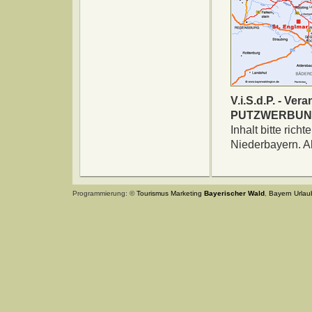
V.i.S.d.P. - Ver
PUTZWERBUNG 
Inhalt bitte ri
Niederbayern. A
Programmierung: ©
Tourismus
Marketing
Bayerischer Wald
,
Bayern
Urlau