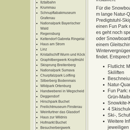
Ilztalbahn
Krummau
Für die Snowboa
Schnupftabakmuseum
m lange Natur-Q
Grafenau
Predigtstuhl-Ski
Nationalpark Bayerischer
einen Fun Park m
Wald
es geht noch spe
Regensburg
oder Snowboards
Keltendorf Gabreta Ringelai
Haus am Strom
einem Gleitschir
Linz
Wintervergnüge
Kristallschiff Wurm und Köck
findet. Entspre
Graphitbergwerk Kropfmühl
Skisprung Breitenberg
Flutlicht:
Nationalpark Sumava
Skiliften
Churpfalzpark Loifling
Beschneiun
Silberberg Bodenmais
Natur-Quar
Wildpark Ortenburg
Fun Park: 
Handweberei in Wegscheid
Deggendorf
Grün-Maib
Hirschpark Buchet
Snowkite-K
Freilichtmuseum Finsterau
4 Skischu
Weinfurtner das Glasdorf
Ski-, Schu
Haus zur Wildnis
Weitere In
Hofmarkt Buchet
jeweilige
Besucherbergwerk