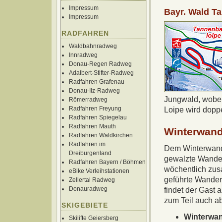
Impressum
Bayr. Wald Ta
Impressum
RADFAHREN
Waldbahnradweg
Innradweg
Donau-Regen Radweg
Adalbert-Stifter-Radweg
Radfahren Grafenau
Donau-Ilz-Radweg
Jungwald, wobei 
Römerradweg
Radfahren Freyung
Loipe wird doppe
Radfahren Spiegelau
Radfahren Mauth
Winterwand
Radfahren Waldkirchen
Radfahren im
Dem Winterwande
Dreiburgenland
gewalzte Wander
Radfahren Bayern / Böhmen
wöchentlich zu
eBike Verleihstationen
geführte Wande
Zellertal Radweg
Donauradweg
findet der Gast
zum Teil auch a
SKIGEBIETE
Winterwa
Skilifte Geiersberg