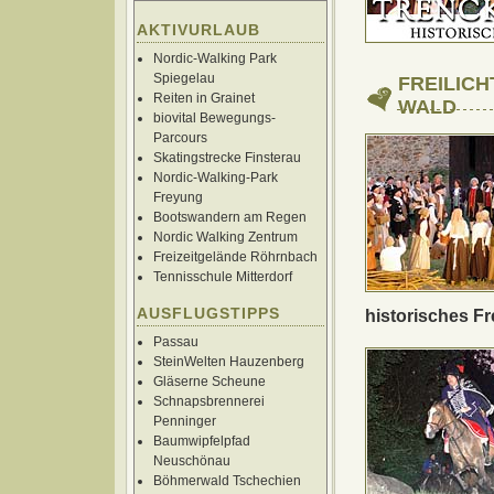
AKTIVURLAUB
Nordic-Walking Park
Spiegelau
FREILICH
Reiten in Grainet
WALD
biovital Bewegungs-
Parcours
Skatingstrecke Finsterau
Nordic-Walking-Park
Freyung
Bootswandern am Regen
Nordic Walking Zentrum
Freizeitgelände Röhrnbach
Tennisschule Mitterdorf
AUSFLUGSTIPPS
historisches Fre
Passau
SteinWelten Hauzenberg
Gläserne Scheune
Schnapsbrennerei
Penninger
Baumwipfelpfad
Neuschönau
Böhmerwald Tschechien