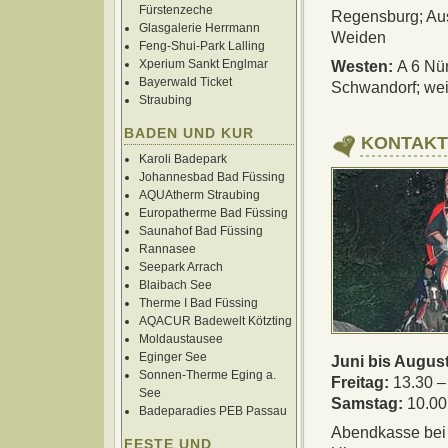
Fürstenzeche
Regensburg; Aus
Glasgalerie Herrmann
Weiden
Feng-Shui-Park Lalling
Xperium Sankt Englmar
Westen:
A 6 Nü
Bayerwald Ticket
Schwandorf; wei
Straubing
BADEN UND KUR
KONTAKT
Karoli Badepark
Johannesbad Bad Füssing
AQUAtherm Straubing
Europatherme Bad Füssing
Saunahof Bad Füssing
Rannasee
Seepark Arrach
Blaibach See
Therme I Bad Füssing
AQACUR Badewelt Kötzting
Moldaustausee
Eginger See
Juni bis August
Sonnen-Therme Eging a.
Freitag:
13.30 –
See
Samstag:
10.00
Badeparadies PEB Passau
Abendkasse bei 
FESTE UND