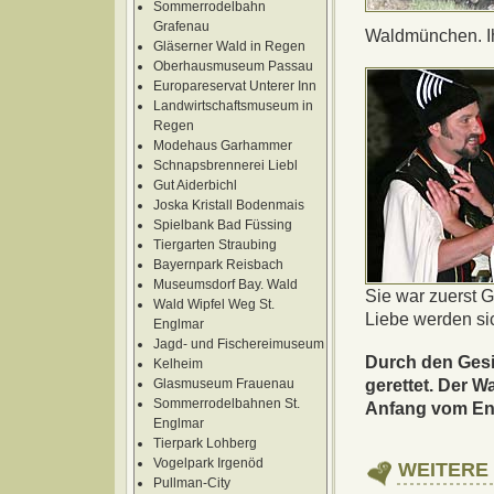
Sommerrodelbahn
Grafenau
Waldmünchen. Ihr
Gläserner Wald in Regen
Oberhausmuseum Passau
Europareservat Unterer Inn
Landwirtschaftsmuseum in
Regen
Modehaus Garhammer
Schnapsbrennerei Liebl
Gut Aiderbichl
Joska Kristall Bodenmais
Spielbank Bad Füssing
Tiergarten Straubing
Bayernpark Reisbach
Museumsdorf Bay. Wald
Sie war zuerst G
Wald Wipfel Weg St.
Liebe werden si
Englmar
Jagd- und Fischereimuseum
Durch den Ges
Kelheim
Glasmuseum Frauenau
gerettet. Der 
Sommerrodelbahnen St.
Anfang vom End
Englmar
Tierpark Lohberg
Vogelpark Irgenöd
WEITERE 
Pullman-City