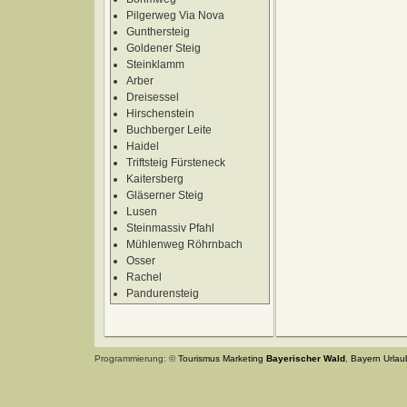
Pilgerweg Via Nova
Gunthersteig
Goldener Steig
Steinklamm
Arber
Dreisessel
Hirschenstein
Buchberger Leite
Haidel
Triftsteig Fürsteneck
Kaitersberg
Gläserner Steig
Lusen
Steinmassiv Pfahl
Mühlenweg Röhrnbach
Osser
Rachel
Pandurensteig
Programmierung: ©
Tourismus
Marketing
Bayerischer Wald
,
Bayern
Urlau