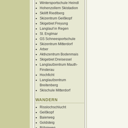
Wintersportschule Heindl
Hohenzollern Skistadion
Skilift Riedlberg
Skizentrum Geißkopf
Skigebiet Freyung
Langlauf in Regen
St. Englmar
GS Schneesportschule
Skizentrum Mitterdorf
Arber
Aktivzentrum Bodenmais
Skigebiet Dreisessel
Langlaufzentrum Mauth-
Finsterau
Hochficht
Langlaufzentrum
Breitenberg
Skischule Mitterdorf
WANDERN
Risslochschlucht
Geißkopf
Baierweg
Goldsteig
Böhmweg