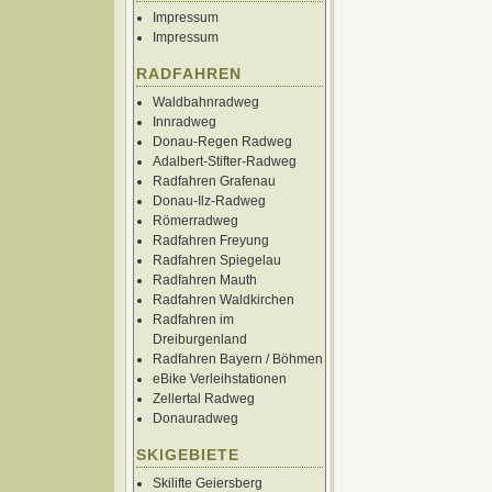
Impressum
Impressum
RADFAHREN
Waldbahnradweg
Innradweg
Donau-Regen Radweg
Adalbert-Stifter-Radweg
Radfahren Grafenau
Donau-Ilz-Radweg
Römerradweg
Radfahren Freyung
Radfahren Spiegelau
Radfahren Mauth
Radfahren Waldkirchen
Radfahren im
Dreiburgenland
Radfahren Bayern / Böhmen
eBike Verleihstationen
Zellertal Radweg
Donauradweg
SKIGEBIETE
Skilifte Geiersberg