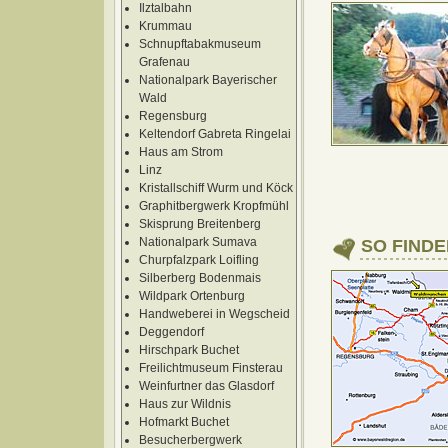
Ilztalbahn
Krummau
Schnupftabakmuseum
Grafenau
Nationalpark Bayerischer
Wald
Regensburg
Keltendorf Gabreta Ringelai
Haus am Strom
Linz
Kristallschiff Wurm und Köck
Graphitbergwerk Kropfmühl
Skisprung Breitenberg
Nationalpark Sumava
SO FIND
Churpfalzpark Loifling
Silberberg Bodenmais
Wildpark Ortenburg
Handweberei in Wegscheid
Deggendorf
Hirschpark Buchet
Freilichtmuseum Finsterau
Weinfurtner das Glasdorf
Haus zur Wildnis
Hofmarkt Buchet
Besucherbergwerk