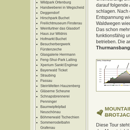
Wildpark Ortenburg
darauf folgende 
Handweberei in Wegscheid
schlagen. Nach e
Deggendorf
Entspannung wie
Hirschpark Buchet
Waldwegen wieder
Freilichtmuseum Finsterau
Weinfurtner das Glasdorf
Das schon mehre
Haus zur Wildnis
funktionsfähig 
Hofmarkt Buchet
betrieben. Die a
Besucherbergwerk
Thurmansbang
Fürstenzeche
Glasgalerie Herrmann
Feng-Shui-Park Lalling
Xperium Sankt Englmar
Bayerwald Ticket
Straubing
Passau
SteinWelten Hauzenberg
Gläserne Scheune
Schnapsbrennerei
Penninger
Baumwipfelpfad
MOUNTAI
Neuschönau
BROTJAC
Böhmerwald Tschechien
Sommerrodelbahn
Diese Tour steht
Grafenau