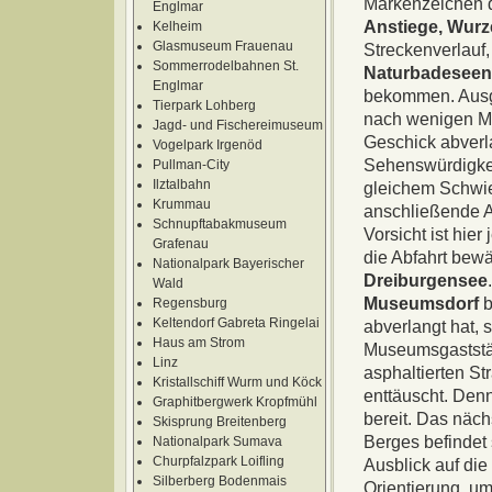
Markenzeichen d
Englmar
Anstiege, Wur
Kelheim
Glasmuseum Frauenau
Streckenverlauf
Sommerrodelbahnen St.
Naturbadeseen,
Englmar
bekommen. Ausga
Tierpark Lohberg
nach wenigen Me
Jagd- und Fischereimuseum
Geschick abverl
Vogelpark Irgenöd
Sehenswürdigkei
Pullman-City
Ilztalbahn
gleichem Schwie
Krummau
anschließende Ab
Schnupftabakmuseum
Vorsicht ist hie
Grafenau
die Abfahrt bewä
Nationalpark Bayerischer
Dreiburgensee
Wald
Museumsdorf
b
Regensburg
Keltendorf Gabreta Ringelai
abverlangt hat, s
Haus am Strom
Museumsgaststätt
Linz
asphaltierten St
Kristallschiff Wurm und Köck
enttäuscht. Den
Graphitbergwerk Kropfmühl
bereit. Das näch
Skisprung Breitenberg
Berges befindet 
Nationalpark Sumava
Churpfalzpark Loifling
Ausblick auf die 
Silberberg Bodenmais
Orientierung, u