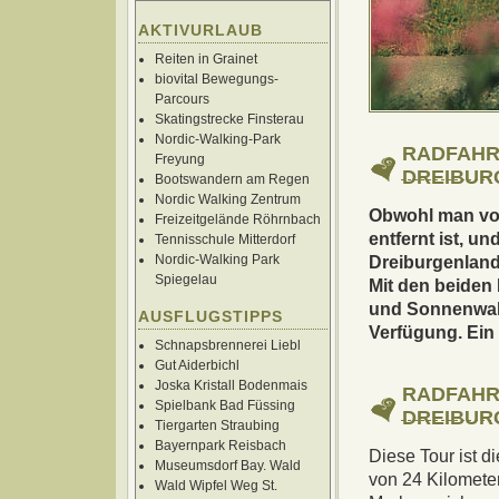
AKTIVURLAUB
Reiten in Grainet
biovital Bewegungs-
Parcours
Skatingstrecke Finsterau
Nordic-Walking-Park
RADFAHR
Freyung
DREIBUR
Bootswandern am Regen
Nordic Walking Zentrum
Obwohl man von
Freizeitgelände Röhrnbach
entfernt ist, u
Tennisschule Mitterdorf
Nordic-Walking Park
Dreiburgenland
Spiegelau
Mit den beiden
und Sonnenwald
AUSFLUGSTIPPS
Verfügung. Ein
Schnapsbrennerei Liebl
Gut Aiderbichl
Joska Kristall Bodenmais
RADFAHR
Spielbank Bad Füssing
DREIBUR
Tiergarten Straubing
Bayernpark Reisbach
Diese Tour ist d
Museumsdorf Bay. Wald
von 24 Kilomete
Wald Wipfel Weg St.