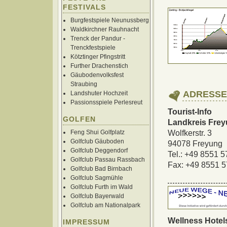
FESTIVALS
Burgfestspiele Neunussberg
Waldkirchner Rauhnacht
Trenck der Pandur -
Trenckfestspiele
Kötztinger Pfingstritt
Further Drachenstich
Gäubodenvolksfest
Straubing
ADRESSE
Landshuter Hochzeit
Passionsspiele Perlesreut
Tourist-Info
GOLFEN
Landkreis Fre
Feng Shui Golfplatz
Wolfkerstr. 3
Golfclub Gäuboden
94078 Freyung
Golfclub Deggendorf
Tel.: +49 8551 
Golfclub Passau Rassbach
Fax: +49 8551 
Golfclub Bad Birnbach
Golfclub Sagmühle
Golfclub Furth im Wald
Golfclub Bayerwald
Golfclub am Nationalpark
Wellness Hotel
IMPRESSUM