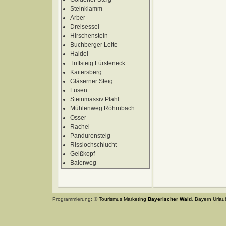
Steinklamm
Arber
Dreisessel
Hirschenstein
Buchberger Leite
Haidel
Triftsteig Fürsteneck
Kaitersberg
Gläserner Steig
Lusen
Steinmassiv Pfahl
Mühlenweg Röhrnbach
Osser
Rachel
Pandurensteig
Risslochschlucht
Geißkopf
Baierweg
Programmierung: ©
Tourismus
Marketing
Bayerischer Wald
,
Bayern
Urlau