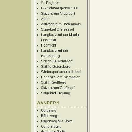
St. Englmar
GS Schneesportschule
Skizentrum Mitterdorf
Arber
Aktivzentrum Bodenmais
Skigebiet Dreisessel
Langlaufzentrum Mauth-
Finsterau
Hochficht
Langlaufzentrum
Breitenberg
Skischule Mitterdorf
Skilifte Geiersberg
Wintersportschule Heindl
Hohenzollern Skistadion
Skilift Riedlberg
Skizentrum Geißkopf
Skigebiet Freyung
WANDERN
Goldsteig
Böhmweg
Pilgerweg Via Nova
Gunthersteig
Goldener Steig