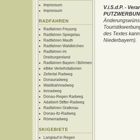
Impressum
V.i.S.d.P. - Ver
Impressum
PUTZWERBUNG 
Änderungswünsch
RADFAHREN
Touristikwerbun
Radfahren Freyung
des Textes kan
Radfahren Spiegelau
Niederbayern).
Radfahren Mauth
Radfahren Waldkirchen
Radfahren im
Dreiburgenland
Radfahren Bayern / Böhmen
eBike Verleihstationen
Zellertal Radweg
Donauradweg
Waldbahnradweg
Innradweg
Donau-Regen Radweg
Adalbert-Stifter-Radweg
Radfahren Grafenau
Donau-Ilz-Radweg
Römerradweg
SKIGEBIETE
Langlauf in Regen