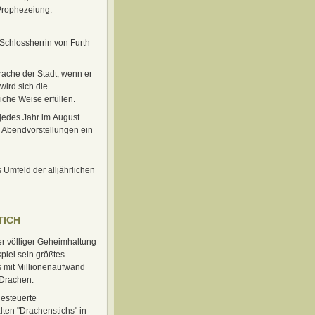
 Prophezeiung.
Schlossherrin von Furth
rache der Stadt, wenn er
wird sich die
iche Weise erfüllen.
 jedes Jahr im August
m Abendvorstellungen ein
 Umfeld der alljährlichen
TICH
r völliger Geheimhaltung
piel sein größtes
s mit Millionenaufwand
-Drachen.
ngesteuerte
lten "Drachenstichs" in