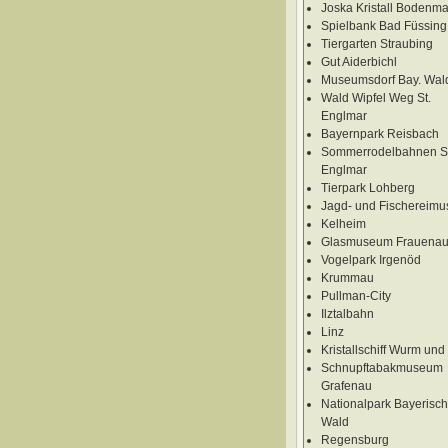
Joska Kristall Bodenma
Spielbank Bad Füssing
Tiergarten Straubing
Gut Aiderbichl
Museumsdorf Bay. Wal
Wald Wipfel Weg St.
Englmar
Bayernpark Reisbach
Sommerrodelbahnen St
Englmar
Tierpark Lohberg
Jagd- und Fischereim
Kelheim
Glasmuseum Frauena
Vogelpark Irgenöd
Krummau
Pullman-City
Ilztalbahn
Linz
Kristallschiff Wurm und
Schnupftabakmuseum
Grafenau
Nationalpark Bayerisch
Wald
Regensburg