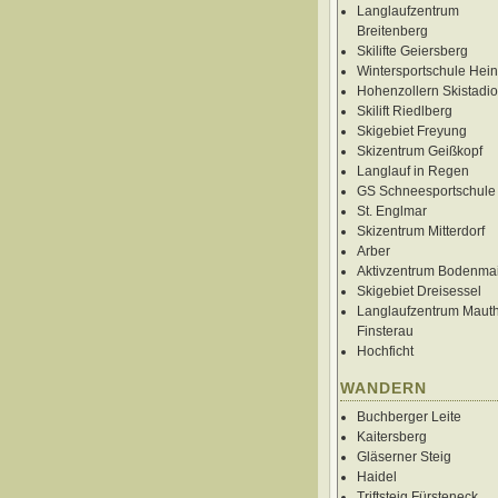
Langlaufzentrum
Breitenberg
Skilifte Geiersberg
Wintersportschule Hein
Hohenzollern Skistadi
Skilift Riedlberg
Skigebiet Freyung
Skizentrum Geißkopf
Langlauf in Regen
GS Schneesportschule
St. Englmar
Skizentrum Mitterdorf
Arber
Aktivzentrum Bodenma
Skigebiet Dreisessel
Langlaufzentrum Mauth
Finsterau
Hochficht
WANDERN
Buchberger Leite
Kaitersberg
Gläserner Steig
Haidel
Triftsteig Fürsteneck