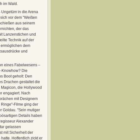
th im Wald.
s Ungetüm in die Arena
s sich vor dem "Weißen
 schießen aus seinem
rnichten, der das
mit Lanzenstichen und
eilte Technik auf der
g ermöglichen dem
tsausdrücke und
ion eines Fabelwesens –
od-Knowhow? Die
ns Boot geholt: Den
s Drachen gestaltet die
a Magicon, die Hollywood
er engagiert. Nach
prächen mit Designern
r Ringe"-Filme ging der
r Goldau. "Sein mutiger
 bösartigen Details haben
-Regisseur Alexander
tar gelassen
t mit Sicherheit der
hatte. Hoffentlich zickt er