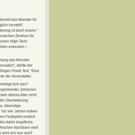
derzeit das Monster für
lich herstellt",
erung ist doch enorm."
Deutschen Zentrum für
ischen High-Tech-
Leben erwecken –
hlang das Monster.
nsation", stellte der
ürgen Friedl, fest. "Eine
te die Veranstalter.
verträgt sich das?
ürgermeister Johannes
sein stolzes Alter nicht
 der Überlieferung
te, lebendige
. Vor vier Jahren haben
uen Festspiels endlich
 bis dahin ängstliche
chischen Nachbarn warf.
 wird uns nun auch