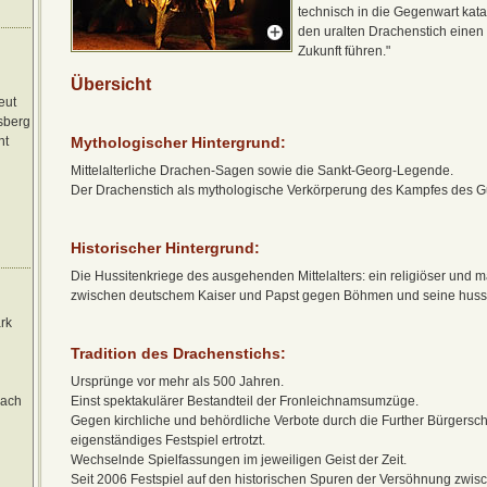
technisch in die Gegenwart kata
den uralten Drachenstich einen w
Zukunft führen."
Übersicht
eut
sberg
ht
Mythologischer Hintergrund
:
Mittelalterliche Drachen-Sagen sowie die Sankt-Georg-Legende.
Der Drachenstich als mythologische Verkörperung des Kampfes des 
Historischer Hintergrund
:
Die Hussitenkriege des ausgehenden Mittelalters: ein religiöser und ma
zwischen deutschem Kaiser und Papst gegen Böhmen und seine huss
rk
Tradition des Drachenstichs
:
Ursprünge vor mehr als 500 Jahren.
bach
Einst spektakulärer Bestandteil der Fronleichnamsumzüge.
Gegen kirchliche und behördliche Verbote durch die Further Bürgersch
eigenständiges Festspiel ertrotzt.
Wechselnde Spielfassungen im jeweiligen Geist der Zeit.
Seit 2006 Festspiel auf den historischen Spuren der Versöhnung zwi