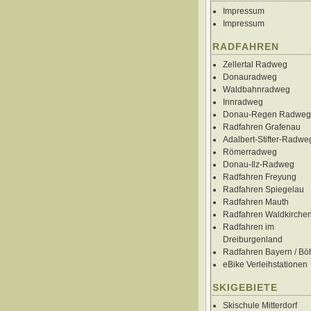
Impressum
Impressum
RADFAHREN
Zellertal Radweg
Donauradweg
Waldbahnradweg
Innradweg
Donau-Regen Radweg
Radfahren Grafenau
Adalbert-Stifter-Radwe
Römerradweg
Donau-Ilz-Radweg
Radfahren Freyung
Radfahren Spiegelau
Radfahren Mauth
Radfahren Waldkirche
Radfahren im
Dreiburgenland
Radfahren Bayern / B
eBike Verleihstationen
SKIGEBIETE
Skischule Mitterdorf