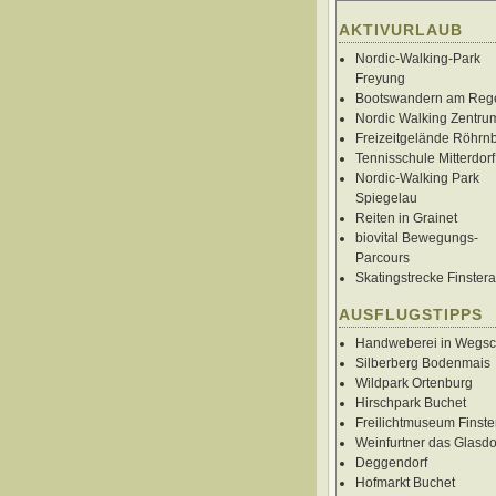
AKTIVURLAUB
Nordic-Walking-Park
Freyung
Bootswandern am Reg
Nordic Walking Zentru
Freizeitgelände Röhrn
Tennisschule Mitterdorf
Nordic-Walking Park
Spiegelau
Reiten in Grainet
biovital Bewegungs-
Parcours
Skatingstrecke Finster
AUSFLUGSTIPPS
Handweberei in Wegsc
Silberberg Bodenmais
Wildpark Ortenburg
Hirschpark Buchet
Freilichtmuseum Finste
Weinfurtner das Glasdo
Deggendorf
Hofmarkt Buchet