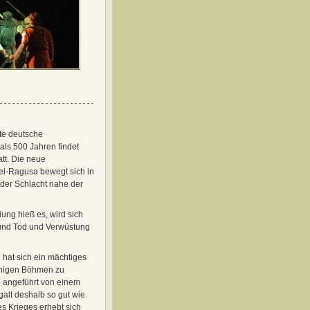
ste deutsche
 als 500 Jahren findet
att. Die neue
el-Ragusa bewegt sich in
 der Schlacht nahe der
ung hieß es, wird sich
und Tod und Verwüstung
 hat sich ein mächtiges
nnigen Böhmen zu
 angeführt von einem
alt deshalb so gut wie
s Krieges erhebt sich