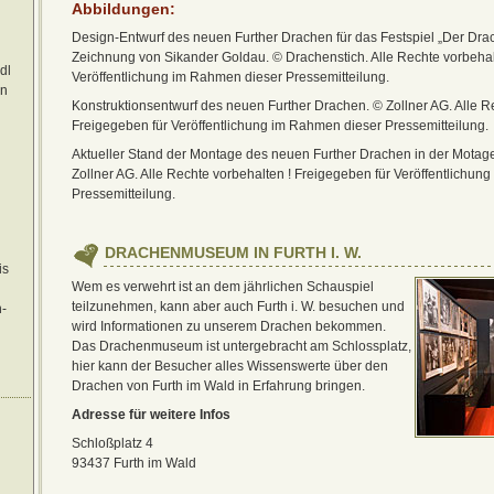
Abbildungen
:
Design-Entwurf des neuen Further Drachen für das Festspiel „Der Drac
Zeichnung von Sikander Goldau. © Drachenstich. Alle Rechte vorbehal
dl
Veröffentlichung im Rahmen dieser Pressemitteilung.
on
Konstruktionsentwurf des neuen Further Drachen. © Zollner AG. Alle R
Freigegeben für Veröffentlichung im Rahmen dieser Pressemitteilung.
Aktueller Stand der Montage des neuen Further Drachen in der Motage
Zollner AG. Alle Rechte vorbehalten ! Freigegeben für Veröffentlichu
Pressemitteilung.
DRACHENMUSEUM IN FURTH I. W.
is
Wem es verwehrt ist an dem jährlichen Schauspiel
teilzunehmen, kann aber auch Furth i. W. besuchen und
-
wird Informationen zu unserem Drachen bekommen.
Das Drachenmuseum ist untergebracht am Schlossplatz,
hier kann der Besucher alles Wissenswerte über den
Drachen von Furth im Wald in Erfahrung bringen.
Adresse für weitere Infos
Schloßplatz 4
93437 Furth im Wald