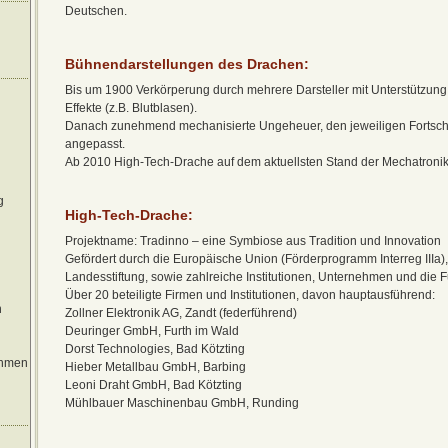
Deutschen.
Bühnendarstellungen des Drachen
:
Bis um 1900 Verkörperung durch mehrere Darsteller mit Unterstützun
Effekte (z.B. Blutblasen).
Danach zunehmend mechanisierte Ungeheuer, den jeweiligen Fortschr
angepasst.
Ab 2010 High-Tech-Drache auf dem aktuellsten Stand der Mechatronik
g
High-Tech-Drache
:
Projektname: Tradinno – eine Symbiose aus Tradition und Innovation
Gefördert durch die Europäische Union (Förderprogramm Interreg IIIa)
Landesstiftung, sowie zahlreiche Institutionen, Unternehmen und die 
Über 20 beteiligte Firmen und Institutionen, davon hauptausführend:
n
Zollner Elektronik AG, Zandt (federführend)
Deuringer GmbH, Furth im Wald
Dorst Technologies, Bad Kötzting
öhmen
Hieber Metallbau GmbH, Barbing
Leoni Draht GmbH, Bad Kötzting
Mühlbauer Maschinenbau GmbH, Runding