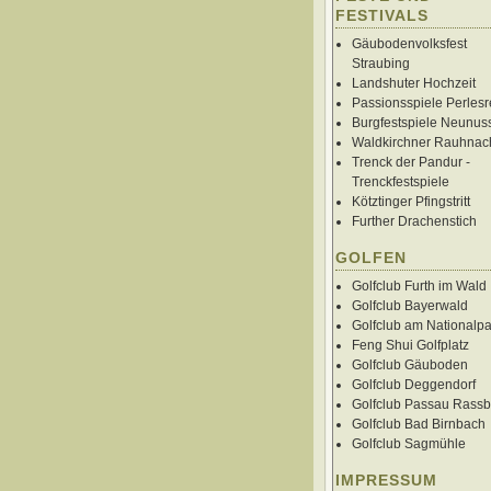
FESTIVALS
Gäubodenvolksfest
Straubing
Landshuter Hochzeit
Passionsspiele Perlesr
Burgfestspiele Neunus
Waldkirchner Rauhnac
Trenck der Pandur -
Trenckfestspiele
Kötztinger Pfingstritt
Further Drachenstich
GOLFEN
Golfclub Furth im Wald
Golfclub Bayerwald
Golfclub am Nationalpa
Feng Shui Golfplatz
Golfclub Gäuboden
Golfclub Deggendorf
Golfclub Passau Rass
Golfclub Bad Birnbach
Golfclub Sagmühle
IMPRESSUM