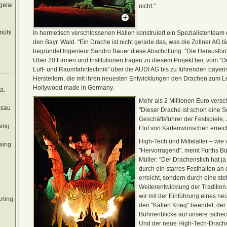
gelai
nicht."
mühl
In hermetisch verschlossenen Hallen konstruiert ein Spezialistenteam 
den Bayr. Wald. "Ein Drache ist nicht gerade das, was die Zollner AG täg
begründet Ingenieur Sandro Bauer diese Abschottung. "Die Herausford
Über 20 Firmen und Institutionen tragen zu diesem Projekt bei, vom "
Luft- und Raumfahrttechnik" über die AUDI AG bis zu führenden bayer
Herstellern, die mit ihren neuesten Entwicklungen den Drachen zum 
Hollywood made in Germany.
a.
Mehr als 2 Millionen Euro versc
ssau
"Dieser Drache ist schon eine Se
Geschäftsführer der Festspiele, J
ing
Flut von Kartenwünschen erreich
High-Tech und Mittelalter – wie 
sing
"Hervorragend", meint Furths B
Müller: "Der Drachenstich hat ja 
durch ein starres Festhalten an
erreicht, sondern durch eine ste
Weiterentwicklung der Tradition
wir mit der Einführung eines ne
zting
den "Kalten Krieg" beendet, der
Bühnenblicke auf unsere tsche
Und der neue High-Tech-Drache