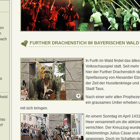
en
m
bach
FURTHER DRACHENSTICH IM BAYERISCHEN WALD
In Furth im Wald findet das älte
Volksschauspiel statt. Seit mehr
hier der Further Drachenstich st
Spielfassung von Alexander Etz
au
der Zeit der Hussitenkriege und
Stadt Taus.
heid
Nach einer sehr alten Prophezei
ein grausames Untier erheben 
mit sich bringen.
An einem Sonntag im April 1431
rau
Heer versammelt um die abtrü
rf
vernichten. Der Kreuzzug wurde
Abkömmlings Julius Cäsar und g
gewonnen. Doch im Schatten de