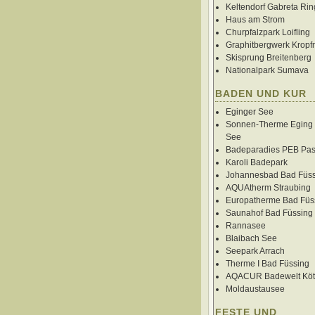
Keltendorf Gabreta Rin
Haus am Strom
Churpfalzpark Loifling
Graphitbergwerk Kropf
Skisprung Breitenberg
Nationalpark Sumava
BADEN UND KUR
Eginger See
Sonnen-Therme Eging 
See
Badeparadies PEB Pa
Karoli Badepark
Johannesbad Bad Füss
AQUAtherm Straubing
Europatherme Bad Füs
Saunahof Bad Füssing
Rannasee
Blaibach See
Seepark Arrach
Therme I Bad Füssing
AQACUR Badewelt Köt
Moldaustausee
FESTE UND