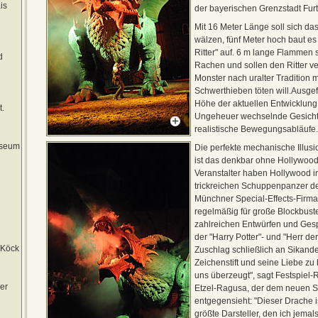
is
der bayerischen Grenzstadt Fur
Mit 16 Meter Länge soll sich da
wälzen, fünf Meter hoch baut e
Ritter" auf. 6 m lange Flammen
d
Rachen und sollen den Ritter ve
Monster nach uralter Tradition 
Schwerthieben töten will.Ausgef
Höhe der aktuellen Entwicklun
.
Ungeheuer wechselnde Gesich
realistische Bewegungsabläufe.
useum
Die perfekte mechanische Illus
ist das denkbar ohne Hollywo
u
Veranstalter haben Hollywood i
trickreichen Schuppenpanzer de
Münchner Special-Effects-Firm
regelmäßig für große Blockbust
zahlreichen Entwürfen und Ges
der "Harry Potter"- und "Herr de
 Köck
Zuschlag schließlich an Sikande
Zeichenstift und seine Liebe zu
uns überzeugt", sagt Festspiel
er
Etzel-Ragusa, der dem neuen S
entgegensieht: "Dieser Drache is
größte Darsteller, den ich jemals 