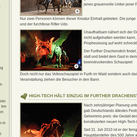
jenes grauenvolle Untier jener
r
Nur zwei Personen können dieser Kreatur Einhalt gebieten. Die junge 
und der furchtlose Ritter Udo.
Unaufhaltsam nähert sich der D
nicht aufgehalten werden kann, 
Prophezeiung auf wohl schreckl
Der Further Drachenstich findet
statt und bietet dem Gast in de
beeindruckendes Schauspiel.
rg
Doch nicht nur das Volksschauspiel in Furth im Wald sondern auch das
Veranstaltung ziehen die Besucher in den Bann.
en
HIGH-TECH HÄLT EINZUG IM FURTHER DRACHENS
sau
Nach zehnjähriger Planung unte
 Inn
gab Deutschlands ältestes Fests
en
Geheimnis preis: die Gestalt de
konstruierten neuen High-Tech
 in
Seit 31. Juli 2010 ist er der fer
l
Hauptdarsteller des 500 Jahre a