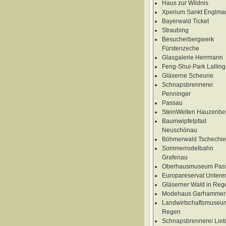
Haus zur Wildnis
Xperium Sankt Englma
Bayerwald Ticket
Straubing
Besucherbergwerk
Fürstenzeche
Glasgalerie Herrmann
Feng-Shui-Park Lalling
Gläserne Scheune
Schnapsbrennerei
Penninger
Passau
SteinWelten Hauzenbe
Baumwipfelpfad
Neuschönau
Böhmerwald Tschechi
Sommerrodelbahn
Grafenau
Oberhausmuseum Pas
Europareservat Unterer
Gläserner Wald in Reg
Modehaus Garhammer
Landwirtschaftsmuseum
Regen
Schnapsbrennerei Lieb