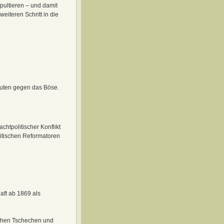
pultieren – und damit
eiteren Schritt in die
Guten gegen das Böse.
chtpolitischer Konflikt
itischen Reformatoren
aft ab 1869 als
schen Tschechen und